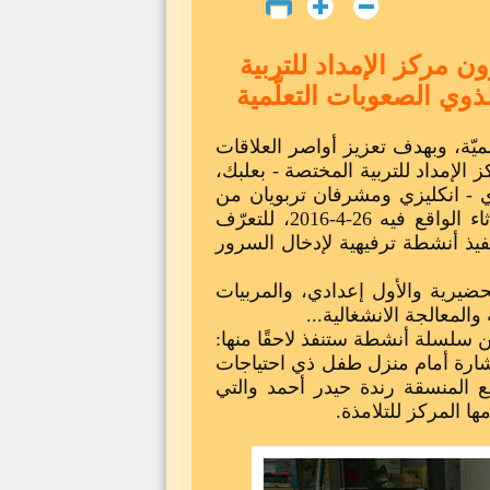
مركز الإمداد للتربية
ذوي الصعوبات التعلّمية
لميّة، وبهدف تعزيز أواصر العلاقات
 الإمداد للتربية المختصة - بعلبك،
ي - انكليزي ومشرفان تربويان من
مدرسة المصطفى (ص) - قصرنبا، وذلك يوم الثلاثاء الواقع فيه 26-4-2016، للتعرّف
يذ أنشطة ترفيهية لإدخال السرور
ضيرية والأول إعدادي، والمربيات
معالجة الانشغالية...
ن سلسلة أنشطة ستنفذ لاحقًا منها:
شارة أمام منزل طفل ذي احتياجات
ع المنسقة رندة حيدر أحمد والتي
ا المركز للتلامذة.