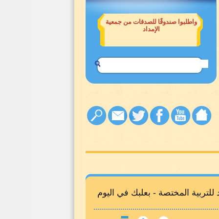
على حساب 14-814 في جميع فروع
مؤسسة القرض الحسن - لبنان
تربية المختصة - بعلبك في اليوم