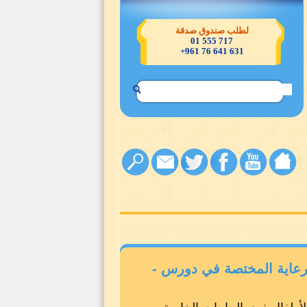
لطلب صندوق صدقة
717 555 01
631 641 76 961+
رعاية المختصة في دورس -