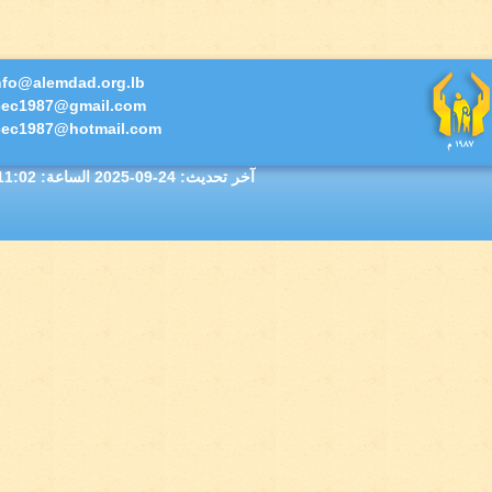
info@alemdad.org.lb
icec1987@gmail.com
icec1987@hotmail.com
آخر تحديث:
2025-09-24
الساعة: 11:02