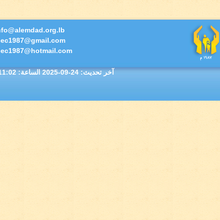
info@alemdad.org.lb
icec1987@gmail.com
icec1987@hotmail.com
آخر تحديث:
2025-09-24
الساعة: 11:02