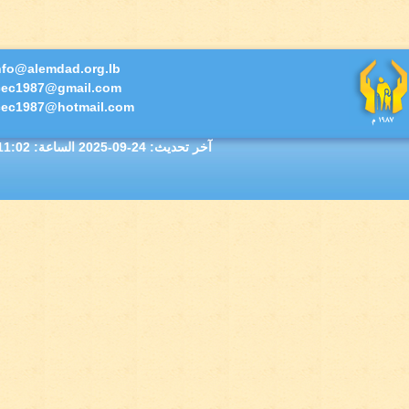
info@alemdad.org.lb
icec1987@gmail.com
icec1987@hotmail.com
آخر تحديث:
2025-09-24
الساعة: 11:02