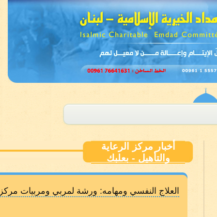
أخبار مركز الرعاية
والتأهيل - بعلبك
العلاج النفسي ومهامه: ورشة لمربي ومربيات مركز ال