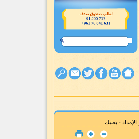
لطلب صندوق صدقة
717 555 01
631 641 76 961+
إمداد - بعلبك