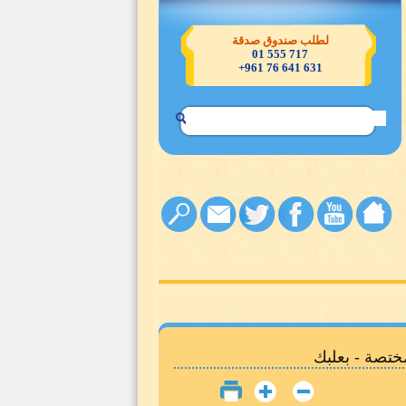
تصدّقوا خيرٌ لكم
ختصة - بعلبك