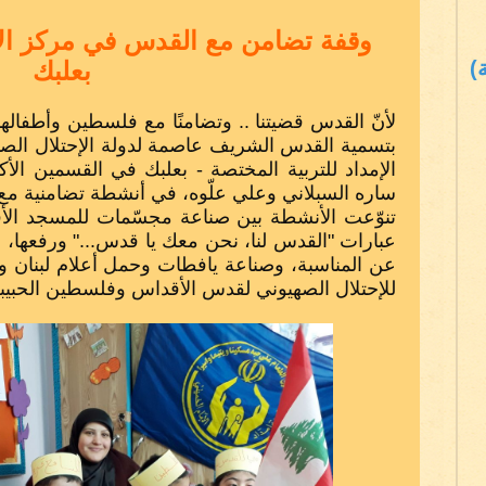
وقفة تضامن مع القدس في مركز الإم
)
بعلبك
لأنّ القدس قضيتنا .. وتضامنًا مع فلسطين وأطفالها
بتسمية القدس الشريف عاصمة لدولة الإحتلال الص
الإمداد للتربية المختصة - بعلبك في القسمين الأ
ساره السبلاني وعلي علّوه، في أنشطة تضامنية مع ا
تنوّعت الأنشطة بين صناعة مجسّمات للمسجد الأ
عبارات "القدس لنا، نحن معك يا قدس..." ورفعها،
عن المناسبة، وصناعة يافطات وحمل أعلام لبنان
للإحتلال الصهيوني لقدس الأقداس وفلسطين الحبيبة