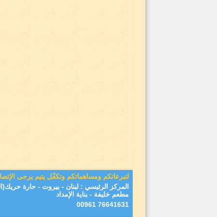
لتبرعاتكم ومساهماتكم وتكفّل يتيم يرجى الإتصا
المركز الرئيسي : لبنان - بيروت - حارة حريك
مطعم خليفة - بناية الإمداد
76641631 00961