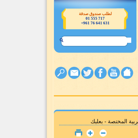
تصدّقوا خيرٌ لكم
بية المختصة - بعلبك