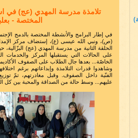
تلامذة مدرسة المهدي (عج) في است
)
المختصة - بعل
في إطار البرامج والأنشطة المختصة بالدمج الإجتما
(ص)، ونبي الله عيسى (ع)، إستضاف مركز الإمداد ل
الحلقة الثانية من مدرسة المهدي (عج) البزّالية، ح
على الحالات التي يستقبلها المركز والخدمات التي
الخاصّة... بعدها جال الطلاب على الصفوف الأكاديمية
وشاهدوا قدرات التلامذة وإبداعاتهم برغم اختل
الفنّية داخل الصفوف. وقبل مغادرتهم، تمّ توز
عليهم... وسط حالة من الصداقة والمحبة بين كل ال