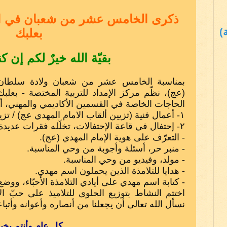
ذكرى الخامس عشر من شعبان في الإم
)
بعلبك
بقيّة الله خيرٌ لكم إن 
بمناسبة الخامس عشر من شعبان ولادة سلطان ال
(عج)، نظّم مركز الإمداد للتربية المختصة - بع
الحاجات الخاصة في القسمين الأكاديمي والمهني، أب
١- أعمال فنية (تزيين ألقاب الامام المهدي عج) / تزيين كافّة أرجاء المركز.
٢- إحتفال في قاعة الإحتفالات، تخلّله فقرات عديدة، منها:
- التعرّف على هوية الإمام المهدي (عج).
- منبر حر، أسئلة وأجوبة من وحي المناسبة.
- مولد، وفيديو من وحي المناسبة.
- هدايا للتلامذة الذين يحملون اسم مهدي.
- كتابة اسم مهدي على أيادي التلامذة الأحبّاء، ووض
اختتم النشاط بتوزيع الحلوى للتلاميذ على حبّ 
نسأل الله تعالى أن يجعلنا من أنصاره وأعوانه وأتب
كل عام وأنتم بخي