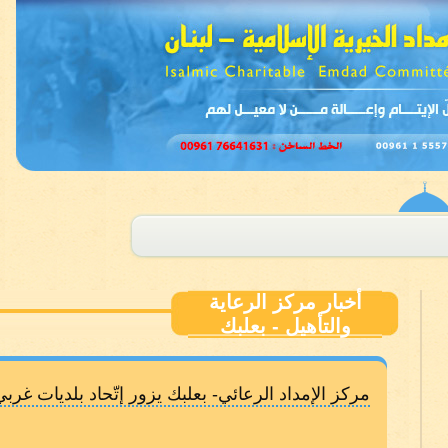
أخبار مركز الرعاية
والتأهيل - بعلبك
مركز الإمداد الرعائي- بعلبك يزور إتّحاد بلديات غرب