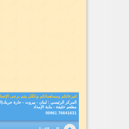
لتبرعاتكم ومساهماتكم وتكفّل يتيم يرجى الإتصا
المركز الرئيسي : لبنان - بيروت - حارة حريك
مطعم خليفة - بناية الإمداد
76641631 00961